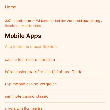
Home
007brussels.com — Willkommen bei der Automobilausstellung
/
Bereiche
/
Mobile Apps
Mobile Apps
Alle Seiten in dieser Sektion.
casino les rosiers marseille
hôtel casino barrière lille téléphone Guide
top mobile casino Vergleich
seminole casino classic
royalewin live casino