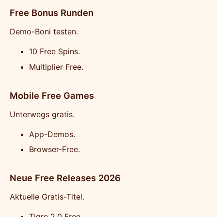
Free Bonus Runden
Demo-Boni testen.
10 Free Spins.
Multiplier Free.
Mobile Free Games
Unterwegs gratis.
App-Demos.
Browser-Free.
Neue Free Releases 2026
Aktuelle Gratis-Titel.
Tigre 2.0 Free.