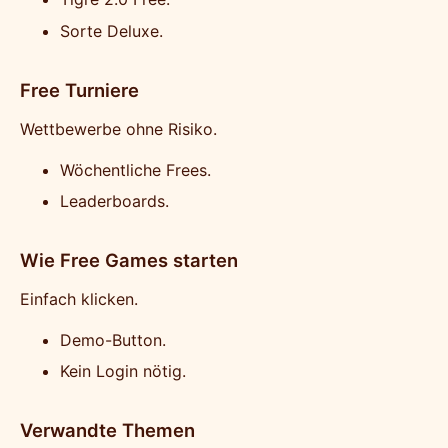
Sorte Deluxe.
Free Turniere
Wettbewerbe ohne Risiko.
Wöchentliche Frees.
Leaderboards.
Wie Free Games starten
Einfach klicken.
Demo-Button.
Kein Login nötig.
Verwandte Themen