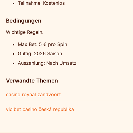
Teilnahme: Kostenlos
Bedingungen
Wichtige Regeln.
Max Bet: 5 € pro Spin
Gültig: 2026 Saison
Auszahlung: Nach Umsatz
Verwandte Themen
casino royaal zandvoort
vicibet casino česká republika