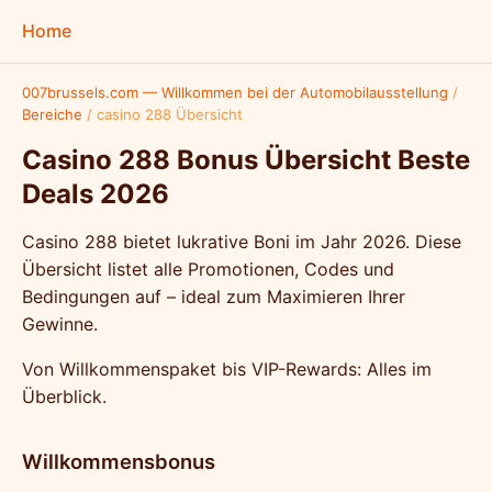
Home
007brussels.com — Willkommen bei der Automobilausstellung
/
Bereiche
/
casino 288 Übersicht
Casino 288 Bonus Übersicht Beste
Deals 2026
Casino 288 bietet lukrative Boni im Jahr 2026. Diese
Übersicht listet alle Promotionen, Codes und
Bedingungen auf – ideal zum Maximieren Ihrer
Gewinne.
Von Willkommenspaket bis VIP-Rewards: Alles im
Überblick.
Willkommensbonus