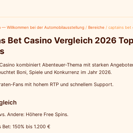
 — Willkommen bei der Automobilausstellung
/
Bereiche
/
captains bet 
s Bet Casino Vergleich 2026 To
es
 Casino kombiniert Abenteuer-Thema mit starken Angeboten
euchtet Boni, Spiele und Konkurrenz im Jahr 2026.
iraten-Fans mit hohem RTP und schnellem Support.
gleich
vs. Andere: Höhere Free Spins.
 Bet: 150% bis 1.200 €