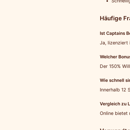
Schnelli
Häufige F
Ist Captains B
Ja, lizenzier
Welcher Bonus
Der 150% Will
Wie schnell s
Innerhalb 12 
Vergleich zu 
Online bietet