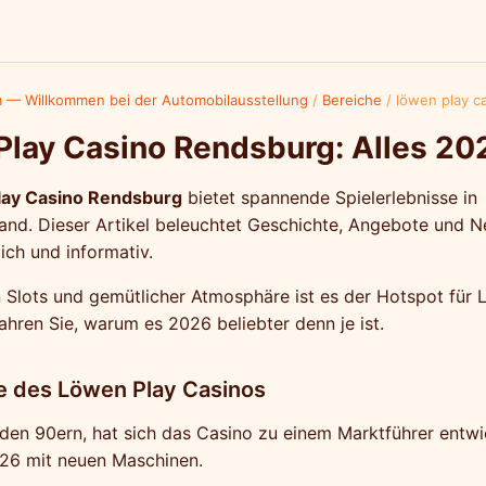
 — Willkommen bei der Automobilausstellung
/
Bereiche
/
löwen play c
lay Casino Rendsburg: Alles 20
lay Casino Rendsburg
bietet spannende Spielerlebnisse in
nd. Dieser Artikel beleuchtet Geschichte, Angebote und Ne
ich und informativ.
Slots und gemütlicher Atmosphäre ist es der Hotspot für 
fahren Sie, warum es 2026 beliebter denn je ist.
e des Löwen Play Casinos
den 90ern, hat sich das Casino zu einem Marktführer entwi
26 mit neuen Maschinen.