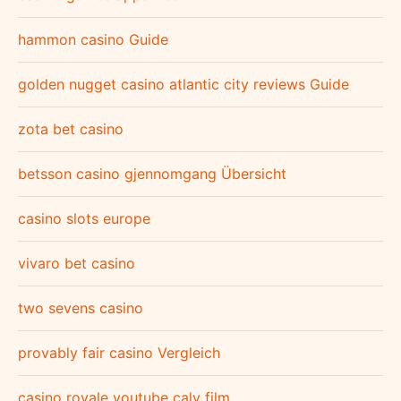
hammon casino Guide
golden nugget casino atlantic city reviews Guide
zota bet casino
betsson casino gjennomgang Übersicht
casino slots europe
vivaro bet casino
two sevens casino
provably fair casino Vergleich
casino royale youtube caly film