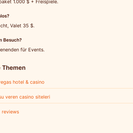
ket 1.000 $ + Freispiele.
los?
cht, Valet 35 $.
um Besuch?
nenden für Events.
e Themen
vegas hotel & casino
 veren casino siteleri
 reviews