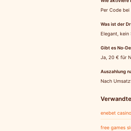
Wie aktiviere
Per Code bei 
Was ist der D
Elegant, kein
Gibt es No-De
Ja, 20 € für 
Auszahlung n
Nach Umsatzf
Verwandt
enebet casin
free games sl