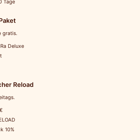
0 Tage
 Paket
 gratis.
 Ra Deluxe
t
cher Reload
itags.
 €
RELOAD
ck 10%