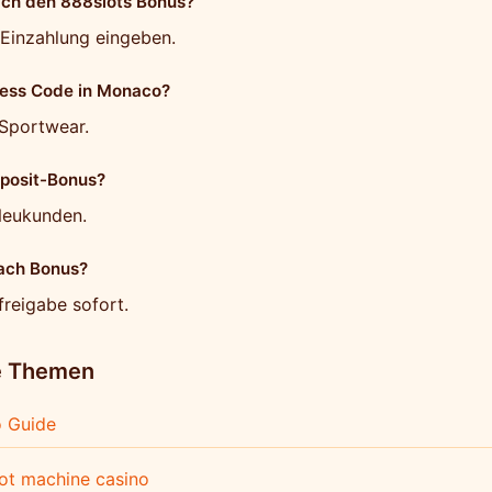
 ich den 888slots Bonus?
Einzahlung eingeben.
ress Code in Monaco?
 Sportwear.
posit-Bonus?
Neukunden.
ach Bonus?
reigabe sofort.
e Themen
o Guide
ot machine casino