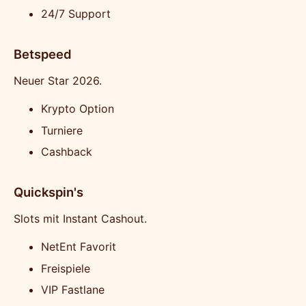
24/7 Support
Betspeed
Neuer Star 2026.
Krypto Option
Turniere
Cashback
Quickspin's
Slots mit Instant Cashout.
NetEnt Favorit
Freispiele
VIP Fastlane