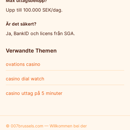
Max uttagsbelopp?
Upp till 100.000 SEK/dag.
Är det säkert?
Ja, BankID och licens från SGA.
Verwandte Themen
ovations casino
casino dial watch
casino uttag på 5 minuter
© 007brussels.com — Willkommen bei der