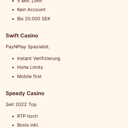
5 Min. Limit
Kein Account
Bis 20.000 SEK
Swift Casino
PayNPlay Spezialist.
Instant Verifizierung
Hohe Limits
Mobile first
Speedy Casino
Seit 2022 Top.
RTP hoch
Bonis inkl.