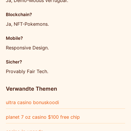
Ja, Demo-Modus verfügbar.
Blockchain?
Ja, NFT-Pokemons.
Mobile?
Responsive Design.
Sicher?
Provably Fair Tech.
Verwandte Themen
ultra casino bonuskoodi
planet 7 oz casino $100 free chip