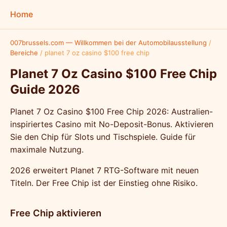
Home
007brussels.com — Willkommen bei der Automobilausstellung
/
Bereiche
/
planet 7 oz casino $100 free chip
Planet 7 Oz Casino $100 Free Chip
Guide 2026
Planet 7 Oz Casino $100 Free Chip 2026: Australien-
inspiriertes Casino mit No-Deposit-Bonus. Aktivieren
Sie den Chip für Slots und Tischspiele. Guide für
maximale Nutzung.
2026 erweitert Planet 7 RTG-Software mit neuen
Titeln. Der Free Chip ist der Einstieg ohne Risiko.
Free Chip aktivieren