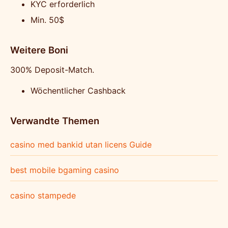
KYC erforderlich
Min. 50$
Weitere Boni
300% Deposit-Match.
Wöchentlicher Cashback
Verwandte Themen
casino med bankid utan licens Guide
best mobile bgaming casino
casino stampede