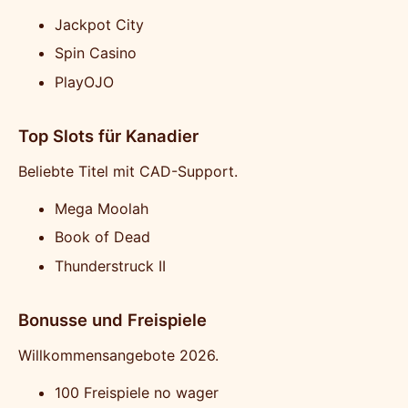
Jackpot City
Spin Casino
PlayOJO
Top Slots für Kanadier
Beliebte Titel mit CAD-Support.
Mega Moolah
Book of Dead
Thunderstruck II
Bonusse und Freispiele
Willkommensangebote 2026.
100 Freispiele no wager