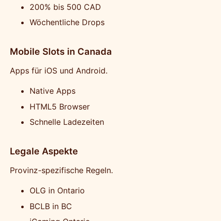
200% bis 500 CAD
Wöchentliche Drops
Mobile Slots in Canada
Apps für iOS und Android.
Native Apps
HTML5 Browser
Schnelle Ladezeiten
Legale Aspekte
Provinz-spezifische Regeln.
OLG in Ontario
BCLB in BC