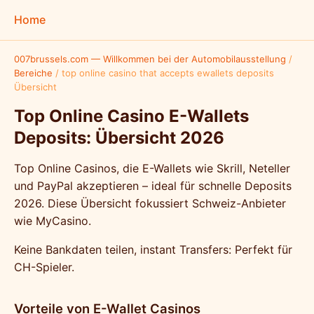
Home
007brussels.com — Willkommen bei der Automobilausstellung
/
Bereiche
/
top online casino that accepts ewallets deposits
Übersicht
Top Online Casino E-Wallets
Deposits: Übersicht 2026
Top Online Casinos, die E-Wallets wie Skrill, Neteller
und PayPal akzeptieren – ideal für schnelle Deposits
2026. Diese Übersicht fokussiert Schweiz-Anbieter
wie MyCasino.
Keine Bankdaten teilen, instant Transfers: Perfekt für
CH-Spieler.
Vorteile von E-Wallet Casinos