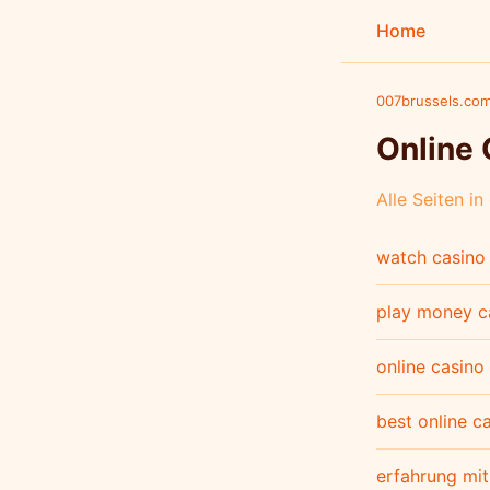
Home
007brussels.com
Online 
Alle Seiten in
watch casino 
play money ca
online casino
best online c
erfahrung mit