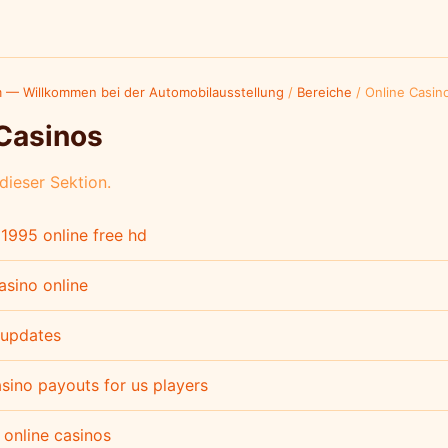
 — Willkommen bei der Automobilausstellung
/
Bereiche
/
Online Casin
Casinos
 dieser Sektion.
1995 online free hd
sino online
 updates
asino payouts for us players
 online casinos