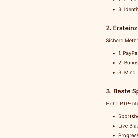
3. Identi
2. Erstein
Sichere Meth
1. PayPa
2. Bonu
3. Mind.
3. Beste S
Hohe RTP-Tite
Sportsb
Live Bla
Progress