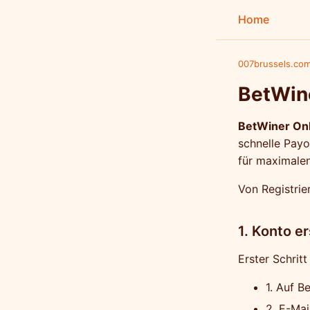
Home
007brussels.com
BetWin
BetWiner Onl
schnelle Payo
für maximalen
Von Registrier
1. Konto er
Erster Schritt
1. Auf B
2. E-Mai