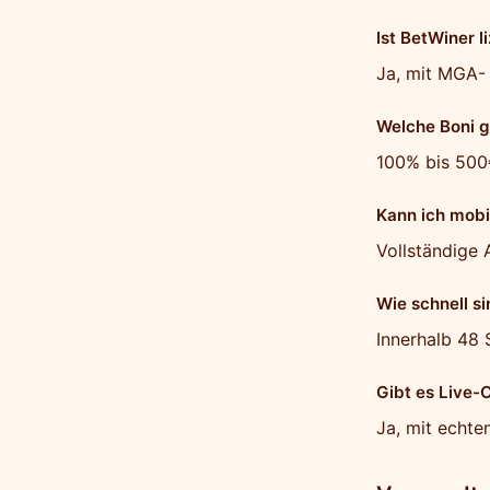
Ist BetWiner l
Ja, mit MGA-
Welche Boni g
100% bis 500€
Kann ich mobi
Vollständige 
Wie schnell s
Innerhalb 48 
Gibt es Live-
Ja, mit echte