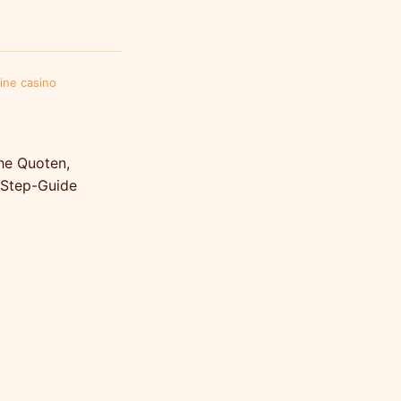
ine casino
he Quoten,
-Step-Guide