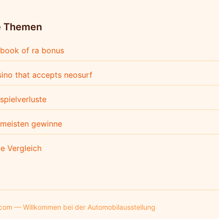
e Themen
 book of ra bonus
sino that accepts neosurf
spielverluste
 meisten gewinne
ie Vergleich
com — Willkommen bei der Automobilausstellung