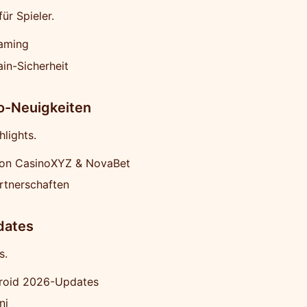
ür Spieler.
aming
in-Sicherheit
o-Neuigkeiten
lights.
von CasinoXYZ & NovaBet
rtnerschaften
dates
s.
roid 2026-Updates
ni