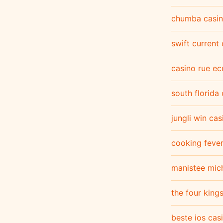
chumba casin
swift current
casino rue ec
south florida
jungli win cas
cooking feve
manistee mic
the four king
beste ios cas