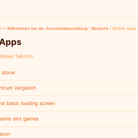
 — Willkommen bei der Automobilausstellung
/
Bereiche
/
Mobile Apps
 Apps
 dieser Sektion.
 stone
ntrum Vergleich
ist black loading screen
asino slot games
ston