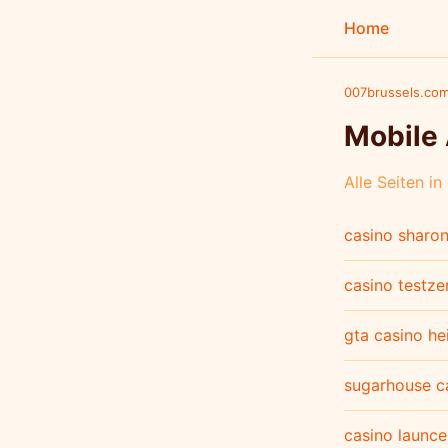
Home
007brussels.com
Mobile
Alle Seiten in
casino sharon
casino testze
gta casino he
sugarhouse c
casino launce