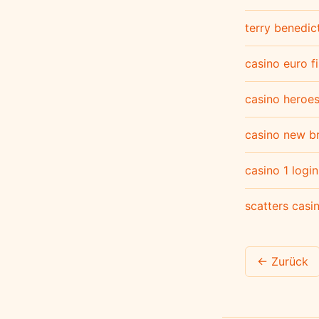
terry benedic
casino euro f
casino heroe
casino new b
casino 1 login
scatters casi
← Zurück