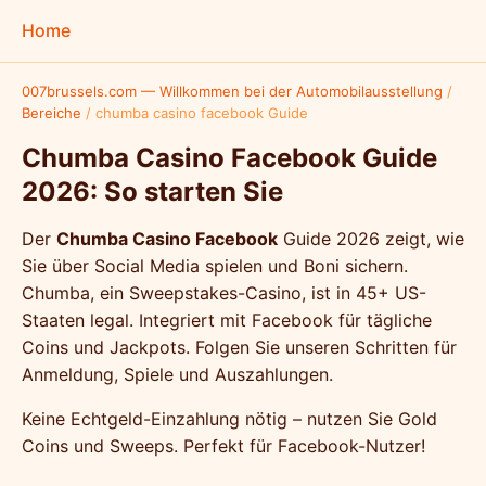
Home
007brussels.com — Willkommen bei der Automobilausstellung
/
Bereiche
/
chumba casino facebook Guide
Chumba Casino Facebook Guide
2026: So starten Sie
Der
Chumba Casino Facebook
Guide 2026 zeigt, wie
Sie über Social Media spielen und Boni sichern.
Chumba, ein Sweepstakes-Casino, ist in 45+ US-
Staaten legal. Integriert mit Facebook für tägliche
Coins und Jackpots. Folgen Sie unseren Schritten für
Anmeldung, Spiele und Auszahlungen.
Keine Echtgeld-Einzahlung nötig – nutzen Sie Gold
Coins und Sweeps. Perfekt für Facebook-Nutzer!