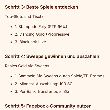
Schritt 3: Beste Spiele entdecken
Top-Slots und Tische.
1. Stampede Fury (RTP 96%)
2. Dancing Gold (Progressive)
3. Blackjack Live
Schritt 4: Sweeps gewinnen und auszahlen
Reales Geld via Sweeps.
1. Sammeln Sie Sweeps durch Spiele/FB-Promos
2. Mindest-Auszahlung: 100 SC
3. Per Bank Transfer oder Skrill
Schritt 5: Facebook-Community nutzen