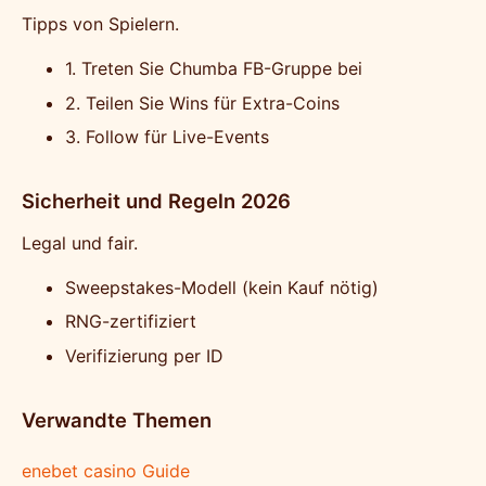
Tipps von Spielern.
1. Treten Sie Chumba FB-Gruppe bei
2. Teilen Sie Wins für Extra-Coins
3. Follow für Live-Events
Sicherheit und Regeln 2026
Legal und fair.
Sweepstakes-Modell (kein Kauf nötig)
RNG-zertifiziert
Verifizierung per ID
Verwandte Themen
enebet casino Guide