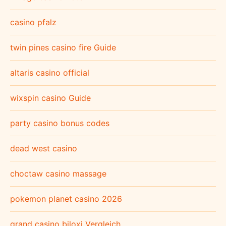
casino pfalz
twin pines casino fire Guide
altaris casino official
wixspin casino Guide
party casino bonus codes
dead west casino
choctaw casino massage
pokemon planet casino 2026
grand casino biloxi Vergleich