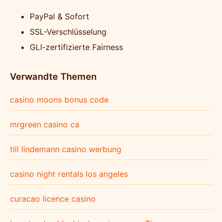
PayPal & Sofort
SSL-Verschlüsselung
GLI-zertifizierte Fairness
Verwandte Themen
casino moons bonus code
mrgreen casino ca
till lindemann casino werbung
casino night rentals los angeles
curacao licence casino