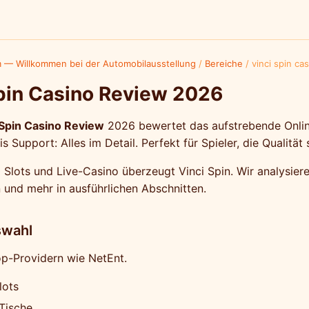
 — Willkommen bei der Automobilausstellung
/
Bereiche
/
vinci spin ca
pin Casino Review 2026
 Spin Casino Review
2026 bewertet das aufstrebende Onlin
s Support: Alles im Detail. Perfekt für Spieler, die Qualität
 Slots und Live-Casino überzeugt Vinci Spin. Wir analysiere
und mehr in ausführlichen Abschnitten.
swahl
Top-Providern wie NetEnt.
lots
Tische