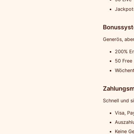
Jackpots
Bonussys
Generös, aber 
200% Er
50 Free 
Wöchent
Zahlungs
Schnell und si
Visa, Pa
Auszahl
Keine G