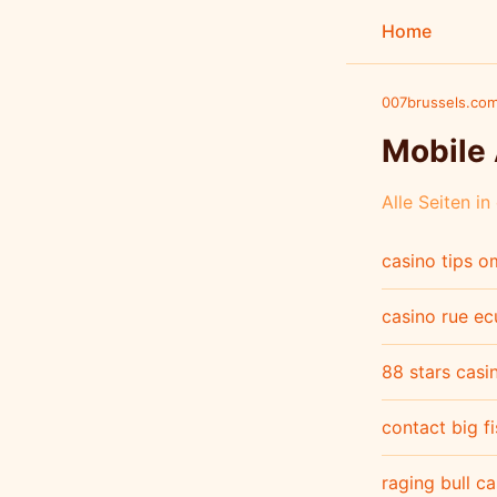
Home
007brussels.com
Mobile
Alle Seiten in
casino tips o
casino rue ec
88 stars casi
contact big f
raging bull c