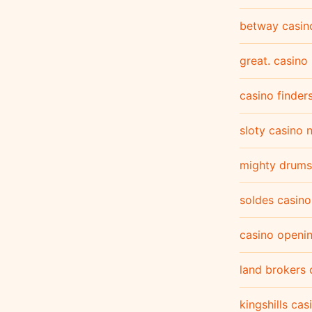
betway casin
great. casino
casino finder
sloty casino 
mighty drums
soldes casino
casino openi
land brokers 
kingshills cas