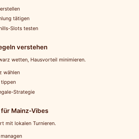
erstellen
hlung tätigen
hills-Slots testen
egeln verstehen
arz wetten, Hausvorteil minimieren.
tz wählen
 tippen
ngale-Strategie
 für Mainz-Vibes
rt mit lokalen Turnieren.
l managen