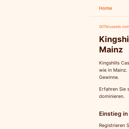
Home
007brussels.com
Kingshi
Mainz
Kingshills Ca
wie in Mainz.
Gewinne.
Erfahren Sie 
dominieren.
Einstieg in
Registrieren 