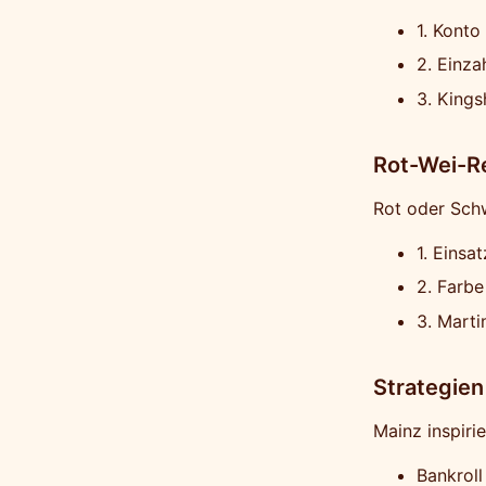
1. Konto 
2. Einza
3. Kings
Rot-Wei-R
Rot oder Schw
1. Einsa
2. Farbe
3. Marti
Strategien
Mainz inspirie
Bankrol