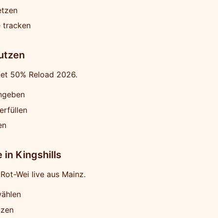
etzen
 tracken
utzen
etet 50% Reload 2026.
ngeben
rfüllen
en
 in Kingshills
Rot-Wei live aus Mainz.
wählen
tzen