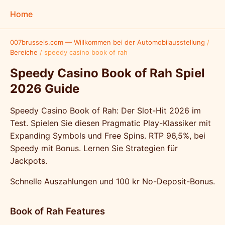
Home
007brussels.com — Willkommen bei der Automobilausstellung
/
Bereiche
/
speedy casino book of rah
Speedy Casino Book of Rah Spiel
2026 Guide
Speedy Casino Book of Rah: Der Slot-Hit 2026 im
Test. Spielen Sie diesen Pragmatic Play-Klassiker mit
Expanding Symbols und Free Spins. RTP 96,5%, bei
Speedy mit Bonus. Lernen Sie Strategien für
Jackpots.
Schnelle Auszahlungen und 100 kr No-Deposit-Bonus.
Book of Rah Features