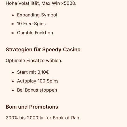
Hohe Volatilität, Max Win x5000.
Expanding Symbol
10 Free Spins
Gamble Funktion
Strategien für Speedy Casino
Optimale Einsätze wählen.
Start mit 0,10€
Autoplay 100 Spins
Bei Bonus stoppen
Boni und Promotions
200% bis 2000 kr für Book of Rah.