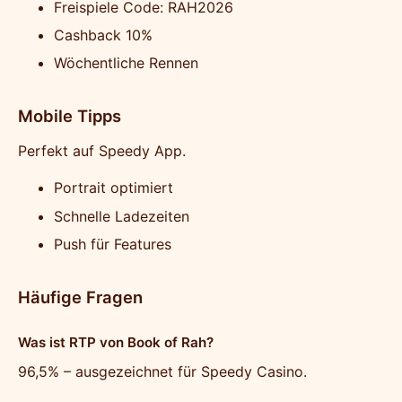
Freispiele Code: RAH2026
Cashback 10%
Wöchentliche Rennen
Mobile Tipps
Perfekt auf Speedy App.
Portrait optimiert
Schnelle Ladezeiten
Push für Features
Häufige Fragen
Was ist RTP von Book of Rah?
96,5% – ausgezeichnet für Speedy Casino.