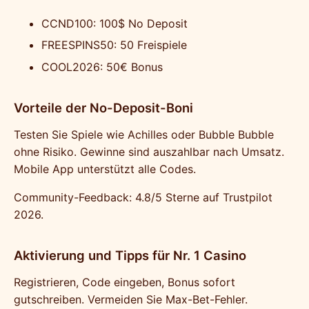
CCND100: 100$ No Deposit
FREESPINS50: 50 Freispiele
COOL2026: 50€ Bonus
Vorteile der No-Deposit-Boni
Testen Sie Spiele wie Achilles oder Bubble Bubble
ohne Risiko. Gewinne sind auszahlbar nach Umsatz.
Mobile App unterstützt alle Codes.
Community-Feedback: 4.8/5 Sterne auf Trustpilot
2026.
Aktivierung und Tipps für Nr. 1 Casino
Registrieren, Code eingeben, Bonus sofort
gutschreiben. Vermeiden Sie Max-Bet-Fehler.