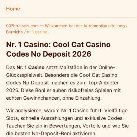
Home
007brussels.com — Willkommen bei der Automobilausstellung
/
Bereiche
/
nr 1 casino
Nr. 1 Casino: Cool Cat Casino
Codes No Deposit 2026
Das
Nr. 1 Casino
setzt Maßstäbe in der Online-
Glücksspielwelt. Besonders die Cool Cat Casino
Codes No Deposit machen es zum Top-Anbieter
2026. Diese Boni erlauben risikofreies Spielen mit
echten Gewinnchancen, ohne Einzahlung.
Wir analysieren, warum Nr. 1 Casino führt: Vielfältige
Slots, schnelle Auszahlungen und exklusive Codes.
Tauchen Sie ein in Bewertungen, Vorteile und wie Sie
die besten No-Deposit-Boni aktivieren.