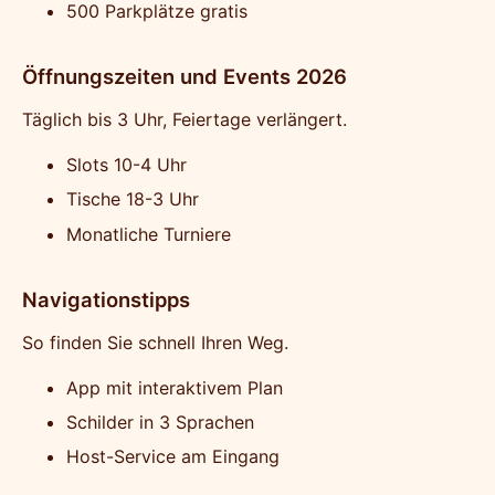
500 Parkplätze gratis
Öffnungszeiten und Events 2026
Täglich bis 3 Uhr, Feiertage verlängert.
Slots 10-4 Uhr
Tische 18-3 Uhr
Monatliche Turniere
Navigationstipps
So finden Sie schnell Ihren Weg.
App mit interaktivem Plan
Schilder in 3 Sprachen
Host-Service am Eingang