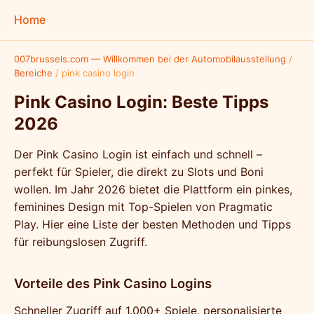
Home
007brussels.com — Willkommen bei der Automobilausstellung
/
Bereiche
/
pink casino login
Pink Casino Login: Beste Tipps
2026
Der Pink Casino Login ist einfach und schnell –
perfekt für Spieler, die direkt zu Slots und Boni
wollen. Im Jahr 2026 bietet die Plattform ein pinkes,
feminines Design mit Top-Spielen von Pragmatic
Play. Hier eine Liste der besten Methoden und Tipps
für reibungslosen Zugriff.
Vorteile des Pink Casino Logins
Schneller Zugriff auf 1.000+ Spiele, personalisierte