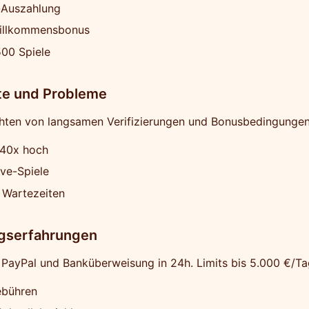
-Auszahlung
illkommensbonus
500 Spiele
te und Probleme
hten von langsamen Verifizierungen und Bonusbedingungen
40x hoch
ve-Spiele
 Wartezeiten
gserfahrungen
: PayPal und Banküberweisung in 24h. Limits bis 5.000 €/Ta
ebühren