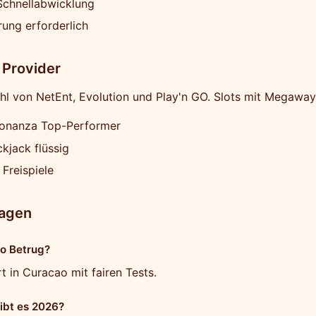
Schnellabwicklung
erung erforderlich
 Provider
l von NetEnt, Evolution und Play'n GO. Slots mit Megaway
onanza Top-Performer
ckjack flüssig
 Freispiele
ragen
no Betrug?
rt in Curacao mit fairen Tests.
ibt es 2026?