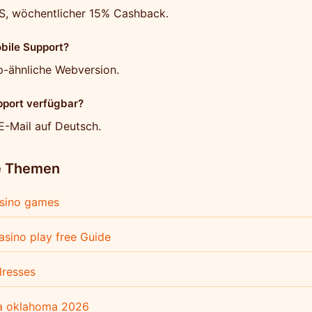
S, wöchentlicher 15% Cashback.
obile Support?
p-ähnliche Webversion.
port verfügbar?
E-Mail auf Deutsch.
e Themen
asino games
asino play free Guide
dresses
sa oklahoma 2026