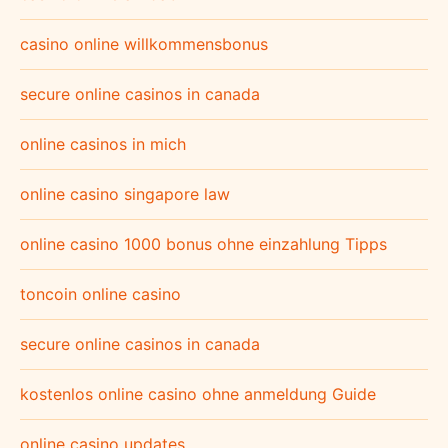
casino online willkommensbonus
secure online casinos in canada
online casinos in mich
online casino singapore law
online casino 1000 bonus ohne einzahlung Tipps
toncoin online casino
secure online casinos in canada
kostenlos online casino ohne anmeldung Guide
online casino updates