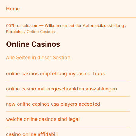
Home
007brussels.com — Willkommen bei der Automobilausstellung
/
Bereiche
/
Online Casinos
Online Casinos
Alle Seiten in dieser Sektion.
online casinos empfehlung mycasino Tipps
online casino mit eingeschränkten auszahlungen
new online casinos usa players accepted
welche online casinos sind legal
casino online affidabili