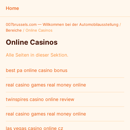
Home
007brussels.com — Willkommen bei der Automobilausstellung
/
Bereiche
/
Online Casinos
Online Casinos
Alle Seiten in dieser Sektion.
best pa online casino bonus
real casino games real money online
twinspires casino online review
real casino games real money online
las vegas casino online cz