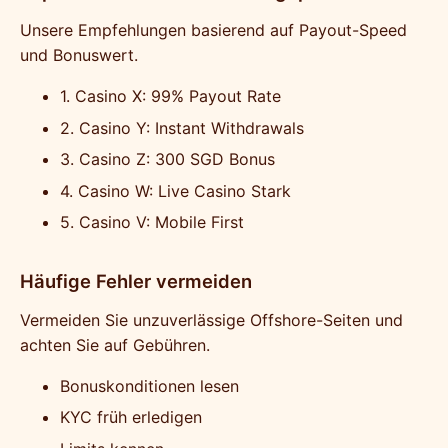
Unsere Empfehlungen basierend auf Payout-Speed
und Bonuswert.
1. Casino X: 99% Payout Rate
2. Casino Y: Instant Withdrawals
3. Casino Z: 300 SGD Bonus
4. Casino W: Live Casino Stark
5. Casino V: Mobile First
Häufige Fehler vermeiden
Vermeiden Sie unzuverlässige Offshore-Seiten und
achten Sie auf Gebühren.
Bonuskonditionen lesen
KYC früh erledigen