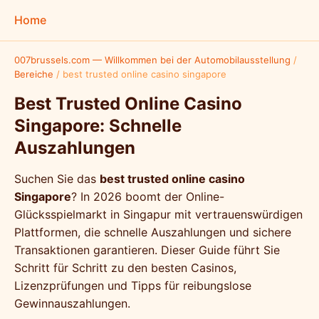
Home
007brussels.com — Willkommen bei der Automobilausstellung
/
Bereiche
/
best trusted online casino singapore
Best Trusted Online Casino
Singapore: Schnelle
Auszahlungen
Suchen Sie das
best trusted online casino
Singapore
? In 2026 boomt der Online-
Glücksspielmarkt in Singapur mit vertrauenswürdigen
Plattformen, die schnelle Auszahlungen und sichere
Transaktionen garantieren. Dieser Guide führt Sie
Schritt für Schritt zu den besten Casinos,
Lizenzprüfungen und Tipps für reibungslose
Gewinnauszahlungen.