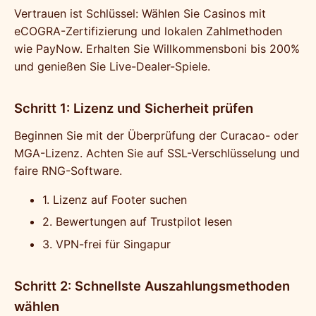
Vertrauen ist Schlüssel: Wählen Sie Casinos mit
eCOGRA-Zertifizierung und lokalen Zahlmethoden
wie PayNow. Erhalten Sie Willkommensboni bis 200%
und genießen Sie Live-Dealer-Spiele.
Schritt 1: Lizenz und Sicherheit prüfen
Beginnen Sie mit der Überprüfung der Curacao- oder
MGA-Lizenz. Achten Sie auf SSL-Verschlüsselung und
faire RNG-Software.
1. Lizenz auf Footer suchen
2. Bewertungen auf Trustpilot lesen
3. VPN-frei für Singapur
Schritt 2: Schnellste Auszahlungsmethoden
wählen