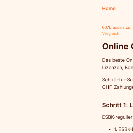
Home
007brussels.com
Vergleich
Online 
Das beste Onl
Lizenzen, Boni
Schritt-für-S
CHF-Zahlung
Schritt 1: 
ESBK-regulie
1. ESBK-