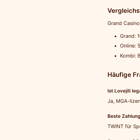
Vergleichs
Grand Casino 
Grand: 
Online: 
Kombi: 
Häufige F
Ist Lovejili le
Ja, MGA-lize
Beste Zahlun
TWINT für Spe