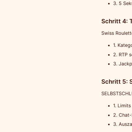
3. 5 Se
Schritt 4:
Swiss Roulett
1. Katego
2. RTP s
3. Jackp
Schritt 5: 
SELBSTSCHLU
1. Limit
2. Chat
3. Ausza