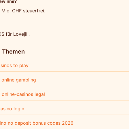
Gewinne?
 Mio. CHF steuerfrei.
S für Lovejili.
e Themen
asinos to play
o online gambling
 online-casinos legal
casino login
sino no deposit bonus codes 2026