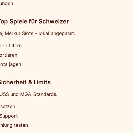
kunden
 Top Spiele für Schweizer
e, Merkur Slots – lokal angepasst.
rie filtern
ortieren
ots jagen
Sicherheit & Limits
SS und MGA-Standards.
s setzen
-Support
hlung testen