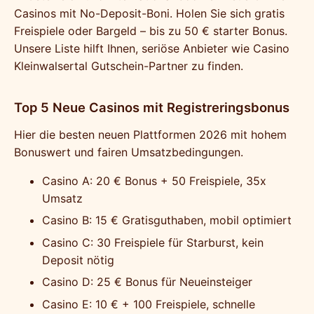
Casinos mit No-Deposit-Boni. Holen Sie sich gratis
Freispiele oder Bargeld – bis zu 50 € starter Bonus.
Unsere Liste hilft Ihnen, seriöse Anbieter wie Casino
Kleinwalsertal Gutschein-Partner zu finden.
Top 5 Neue Casinos mit Registreringsbonus
Hier die besten neuen Plattformen 2026 mit hohem
Bonuswert und fairen Umsatzbedingungen.
Casino A: 20 € Bonus + 50 Freispiele, 35x
Umsatz
Casino B: 15 € Gratisguthaben, mobil optimiert
Casino C: 30 Freispiele für Starburst, kein
Deposit nötig
Casino D: 25 € Bonus für Neueinsteiger
Casino E: 10 € + 100 Freispiele, schnelle