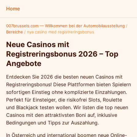
Home
007brussels.com — Willkommen bei der Automobilausstellung
/
Bereiche
/
nya casino med registreringsbonus
Neue Casinos mit
Registreringsbonus 2026 – Top
Angebote
Entdecken Sie 2026 die besten neuen Casinos mit
Registreringsbonus! Diese Plattformen bieten Spielern
sofortigen Einstieg ohne komplizierte Einzahlungen.
Perfekt für Einsteiger, die risikofrei Slots, Roulette
und Blackjack testen wollen. Wir listen die top neuen
Casinos mit den attraktivsten Boni auf, inklusive
Bedingungen und Tipps zur Auszahlung.
In Österreich und international boomen neue Online-