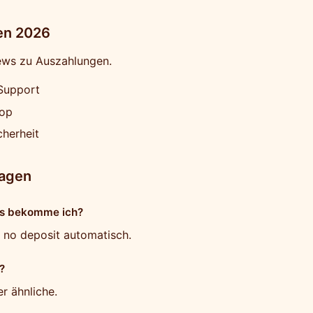
en 2026
ews zu Auszahlungen.
 Support
top
herheit
ragen
ns bekomme ich?
 no deposit automatisch.
?
r ähnliche.