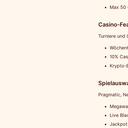
Max 50 
Casino-Fe
Turniere und
Wöchent
10% Ca
Krypto-
Spielausw
Pragmatic, Ne
Megaway
Live Bla
Jackpot