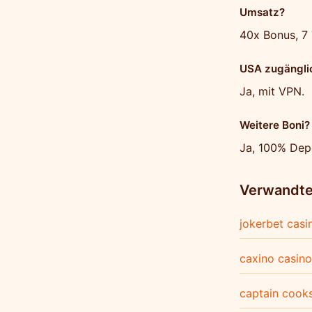
Umsatz?
40x Bonus, 7 
USA zugängli
Ja, mit VPN.
Weitere Boni?
Ja, 100% Depo
Verwandt
jokerbet casi
caxino casin
captain cook