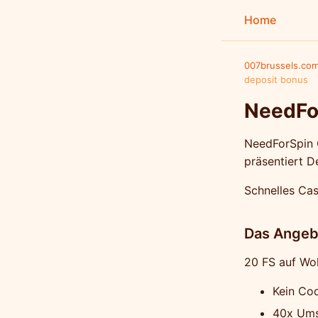
Home
007brussels.com
deposit bonus
NeedFo
NeedForSpin C
präsentiert D
Schnelles Ca
Das Angeb
20 FS auf Wol
Kein Co
40x Um