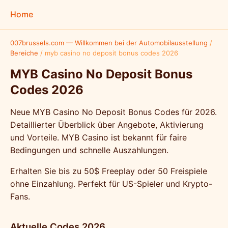
Home
007brussels.com — Willkommen bei der Automobilausstellung
/
Bereiche
/
myb casino no deposit bonus codes 2026
MYB Casino No Deposit Bonus
Codes 2026
Neue MYB Casino No Deposit Bonus Codes für 2026.
Detaillierter Überblick über Angebote, Aktivierung
und Vorteile. MYB Casino ist bekannt für faire
Bedingungen und schnelle Auszahlungen.
Erhalten Sie bis zu 50$ Freeplay oder 50 Freispiele
ohne Einzahlung. Perfekt für US-Spieler und Krypto-
Fans.
Aktuelle Codes 2026