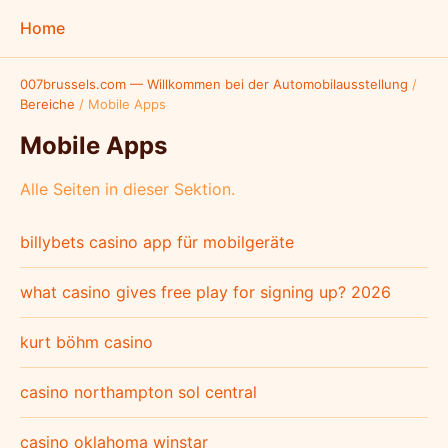
Home
007brussels.com — Willkommen bei der Automobilausstellung
/
Bereiche
/
Mobile Apps
Mobile Apps
Alle Seiten in dieser Sektion.
billybets casino app für mobilgeräte
what casino gives free play for signing up? 2026
kurt böhm casino
casino northampton sol central
casino oklahoma winstar