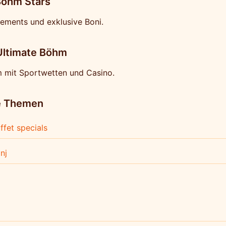
Böhm Stars
ements und exklusive Boni.
Ultimate Böhm
m mit Sportwetten und Casino.
e Themen
ffet specials
nj