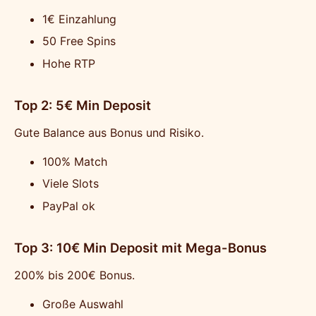
1€ Einzahlung
50 Free Spins
Hohe RTP
Top 2: 5€ Min Deposit
Gute Balance aus Bonus und Risiko.
100% Match
Viele Slots
PayPal ok
Top 3: 10€ Min Deposit mit Mega-Bonus
200% bis 200€ Bonus.
Große Auswahl