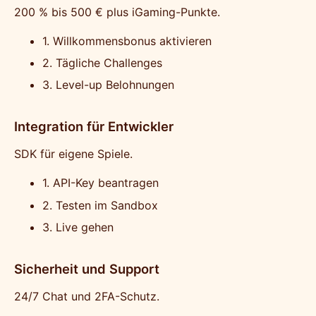
200 % bis 500 € plus iGaming-Punkte.
1. Willkommensbonus aktivieren
2. Tägliche Challenges
3. Level-up Belohnungen
Integration für Entwickler
SDK für eigene Spiele.
1. API-Key beantragen
2. Testen im Sandbox
3. Live gehen
Sicherheit und Support
24/7 Chat und 2FA-Schutz.