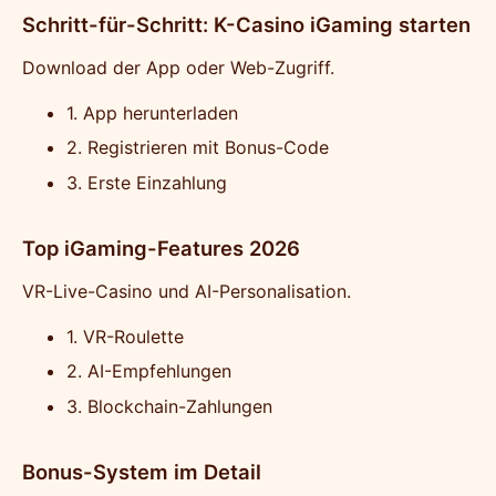
Schritt-für-Schritt: K-Casino iGaming starten
Download der App oder Web-Zugriff.
1. App herunterladen
2. Registrieren mit Bonus-Code
3. Erste Einzahlung
Top iGaming-Features 2026
VR-Live-Casino und AI-Personalisation.
1. VR-Roulette
2. AI-Empfehlungen
3. Blockchain-Zahlungen
Bonus-System im Detail