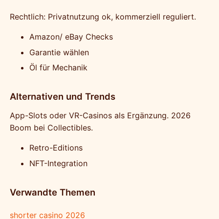
Rechtlich: Privatnutzung ok, kommerziell reguliert.
Amazon/ eBay Checks
Garantie wählen
Öl für Mechanik
Alternativen und Trends
App-Slots oder VR-Casinos als Ergänzung. 2026
Boom bei Collectibles.
Retro-Editions
NFT-Integration
Verwandte Themen
shorter casino 2026