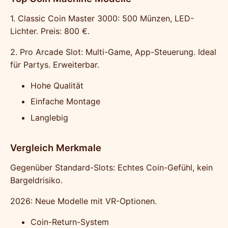
1. Classic Coin Master 3000: 500 Münzen, LED-
Lichter. Preis: 800 €.
2. Pro Arcade Slot: Multi-Game, App-Steuerung. Ideal
für Partys. Erweiterbar.
Hohe Qualität
Einfache Montage
Langlebig
Vergleich Merkmale
Gegenüber Standard-Slots: Echtes Coin-Gefühl, kein
Bargeldrisiko.
2026: Neue Modelle mit VR-Optionen.
Coin-Return-System