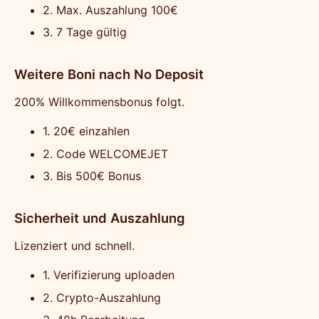
2. Max. Auszahlung 100€
3. 7 Tage gültig
Weitere Boni nach No Deposit
200% Willkommensbonus folgt.
1. 20€ einzahlen
2. Code WELCOMEJET
3. Bis 500€ Bonus
Sicherheit und Auszahlung
Lizenziert und schnell.
1. Verifizierung uploaden
2. Crypto-Auszahlung