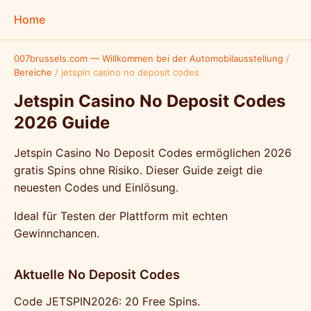
Home
007brussels.com — Willkommen bei der Automobilausstellung
/
Bereiche
/
jetspin casino no deposit codes
Jetspin Casino No Deposit Codes
2026 Guide
Jetspin Casino No Deposit Codes ermöglichen 2026
gratis Spins ohne Risiko. Dieser Guide zeigt die
neuesten Codes und Einlösung.
Ideal für Testen der Plattform mit echten
Gewinnchancen.
Aktuelle No Deposit Codes
Code JETSPIN2026: 20 Free Spins.