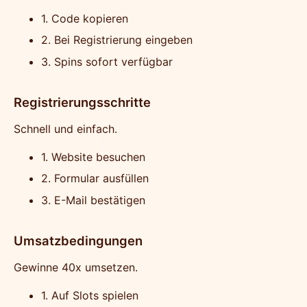
1. Code kopieren
2. Bei Registrierung eingeben
3. Spins sofort verfügbar
Registrierungsschritte
Schnell und einfach.
1. Website besuchen
2. Formular ausfüllen
3. E-Mail bestätigen
Umsatzbedingungen
Gewinne 40x umsetzen.
1. Auf Slots spielen