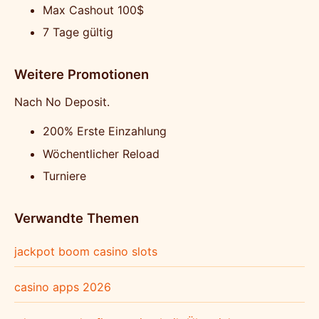
Max Cashout 100$
7 Tage gültig
Weitere Promotionen
Nach No Deposit.
200% Erste Einzahlung
Wöchentlicher Reload
Turniere
Verwandte Themen
jackpot boom casino slots
casino apps 2026