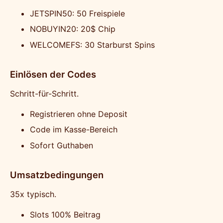
JETSPIN50: 50 Freispiele
NOBUYIN20: 20$ Chip
WELCOMEFS: 30 Starburst Spins
Einlösen der Codes
Schritt-für-Schritt.
Registrieren ohne Deposit
Code im Kasse-Bereich
Sofort Guthaben
Umsatzbedingungen
35x typisch.
Slots 100% Beitrag