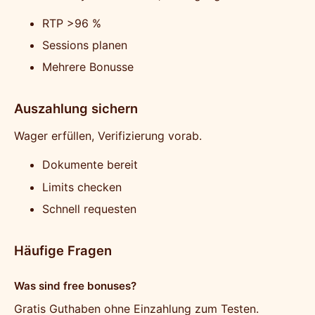
RTP >96 %
Sessions planen
Mehrere Bonusse
Auszahlung sichern
Wager erfüllen, Verifizierung vorab.
Dokumente bereit
Limits checken
Schnell requesten
Häufige Fragen
Was sind free bonuses?
Gratis Guthaben ohne Einzahlung zum Testen.