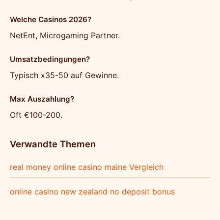
Welche Casinos 2026?
NetEnt, Microgaming Partner.
Umsatzbedingungen?
Typisch x35-50 auf Gewinne.
Max Auszahlung?
Oft €100-200.
Verwandte Themen
real money online casino maine Vergleich
online casino new zealand no deposit bonus