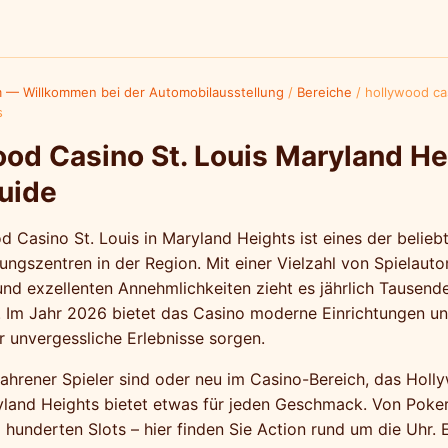
 — Willkommen bei der Automobilausstellung
/
Bereiche
/
hollywood cas
s
od Casino St. Louis Maryland He
uide
 Casino St. Louis in Maryland Heights ist eines der beliebt
ungszentren in der Region. Mit einer Vielzahl von Spielaut
und exzellenten Annehmlichkeiten zieht es jährlich Tausend
. Im Jahr 2026 bietet das Casino moderne Einrichtungen u
ür unvergessliche Erlebnisse sorgen.
fahrener Spieler sind oder neu im Casino-Bereich, das Hol
yland Heights bietet etwas für jeden Geschmack. Von Poker
 hunderten Slots – hier finden Sie Action rund um die Uhr.