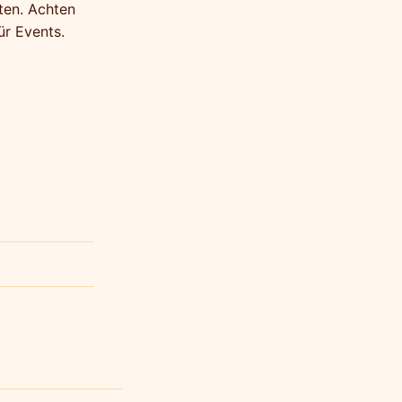
ten. Achten
ür Events.