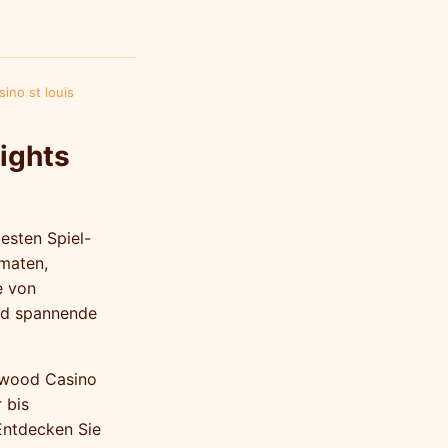
ino st louis
ights
esten Spiel-
omaten,
e von
nd spannende
lywood Casino
 bis
 Entdecken Sie