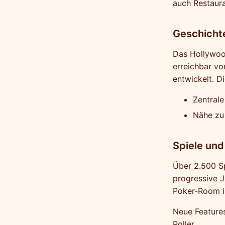
auch Restaura
Geschicht
Das Hollywood
erreichbar vo
entwickelt. D
Zentrale
Nähe zu 
Spiele un
Über 2.500 Sp
progressive 
Poker-Room is
Neue Features
Roller.