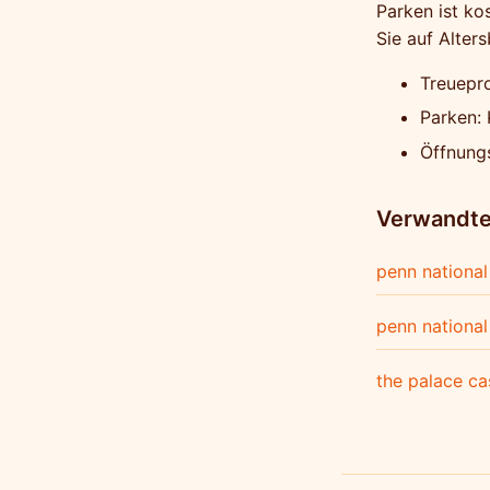
Parken ist k
Sie auf Alter
Treuepr
Parken: 
Öffnungs
Verwandt
penn national
penn national
the palace ca