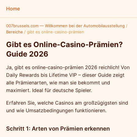
Home
007brussels.com — Willkommen bei der Automobilausstellung
/
Bereiche
/
gibt es online-casino-prämien
Gibt es Online-Casino-Prämien?
Guide 2026
Ja, gibt es online-casino-prämien 2026 reichlich! Von
Daily Rewards bis Lifetime VIP – dieser Guide zeigt
alle Prämienarten, wie man sie bekommt und
maximiert. Ideal für deutsche Spieler.
Erfahren Sie, welche Casinos am großzügigsten sind
und wie Umsatzbedingungen funktionieren.
Schritt 1: Arten von Prämien erkennen