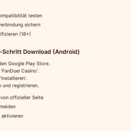
mpatibilität testen
verbindung sichern
ifizieren (18+)
r-Schritt Download (Android)
 den Google Play Store.
 'FanDuel Casino'.
Installieren'.
 und registrieren.
von offizieller Seite
meiden
aktivieren