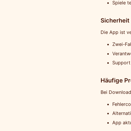
Spiele t
Sicherheit
Die App ist v
Zwei-Fak
Verantw
Support
Häufige P
Bei Download
Fehlerc
Alternat
App aktu