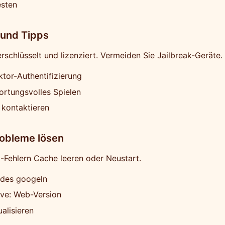
esten
 und Tipps
erschlüsselt und lizenziert. Vermeiden Sie Jailbreak-Geräte.
tor-Authentifizierung
ortungsvolles Spielen
 kontaktieren
robleme lösen
-Fehlern Cache leeren oder Neustart.
odes googeln
ive: Web-Version
alisieren