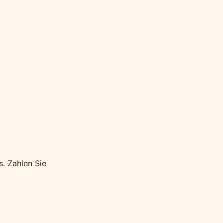
s. Zahlen Sie