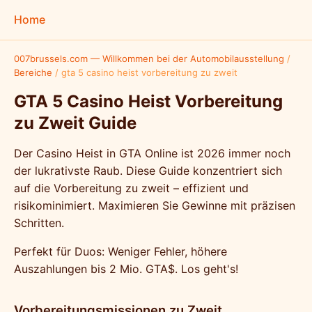
Home
007brussels.com — Willkommen bei der Automobilausstellung
/
Bereiche
/
gta 5 casino heist vorbereitung zu zweit
GTA 5 Casino Heist Vorbereitung
zu Zweit Guide
Der Casino Heist in GTA Online ist 2026 immer noch
der lukrativste Raub. Diese Guide konzentriert sich
auf die Vorbereitung zu zweit – effizient und
risikominimiert. Maximieren Sie Gewinne mit präzisen
Schritten.
Perfekt für Duos: Weniger Fehler, höhere
Auszahlungen bis 2 Mio. GTA$. Los geht's!
Vorbereitungsmissionen zu Zweit