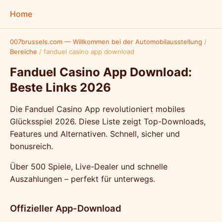
Home
007brussels.com — Willkommen bei der Automobilausstellung
/
Bereiche
/
fanduel casino app download
Fanduel Casino App Download:
Beste Links 2026
Die Fanduel Casino App revolutioniert mobiles
Glücksspiel 2026. Diese Liste zeigt Top-Downloads,
Features und Alternativen. Schnell, sicher und
bonusreich.
Über 500 Spiele, Live-Dealer und schnelle
Auszahlungen – perfekt für unterwegs.
Offizieller App-Download