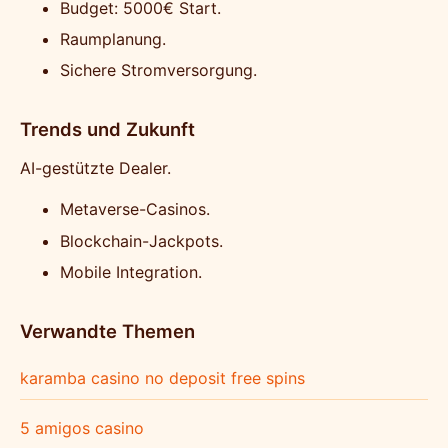
Budget: 5000€ Start.
Raumplanung.
Sichere Stromversorgung.
Trends und Zukunft
AI-gestützte Dealer.
Metaverse-Casinos.
Blockchain-Jackpots.
Mobile Integration.
Verwandte Themen
karamba casino no deposit free spins
5 amigos casino