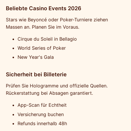
Beliebte Casino Events 2026
Stars wie Beyoncé oder Poker-Turniere ziehen
Massen an. Planen Sie im Voraus.
Cirque du Soleil in Bellagio
World Series of Poker
New Year's Gala
Sicherheit bei Billeterie
Prüfen Sie Hologramme und offizielle Quellen.
Rückerstattung bei Absagen garantiert.
App-Scan für Echtheit
Versicherung buchen
Refunds innerhalb 48h